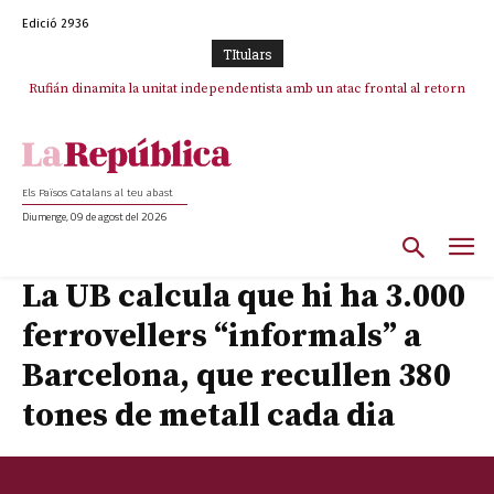
Edició 2936
TItulars
Rufián dinamita la unitat independentista amb un atac frontal al retorn
de Puigdemont
Els Països Catalans al teu abast
Diumenge, 09 de agost del 2026
La UB calcula que hi ha 3.000
ferrovellers “informals” a
Barcelona, que recullen 380
tones de metall cada dia