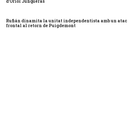
d’Oriol Junqueras
Rufián dinamita la unitat independentista amb un atac
frontal al retorn de Puigdemont