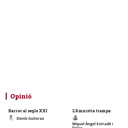
Opinió
Barroc al segle XXI
L’Amnistia trampa
Dionís Guiteras
Miquel Àngel Estradé i
Palau