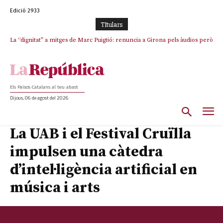
Edició 2933
TItulars
La “dignitat” a mitges de Marc Puigtió: renuncia a Girona pels àudios però
s’aferra als càrrecs remunerats de Sant Julià i el Consell Comarcal
Els Països Catalans al teu abast
Dijous, 06 de agost del 2026
La UAB i el Festival Cruïlla
impulsen una càtedra
d’intel·ligència artificial en
música i arts