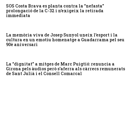
SOS Costa Brava es planta contra la “nefasta”
prolongació de la C-32 i n’exigeix la retirada
immediata
La memòria viva de Josep Sunyol uneix l’esport i la
cultura en un emotiu homenatge a Guadarrama pel seu
90è aniversari
La “dignitat” a mitges de Marc Puigtió: renuncia a
Girona pels àudios però s’aferra als càrrecs remunerats
de Sant Julià i el Consell Comarcal