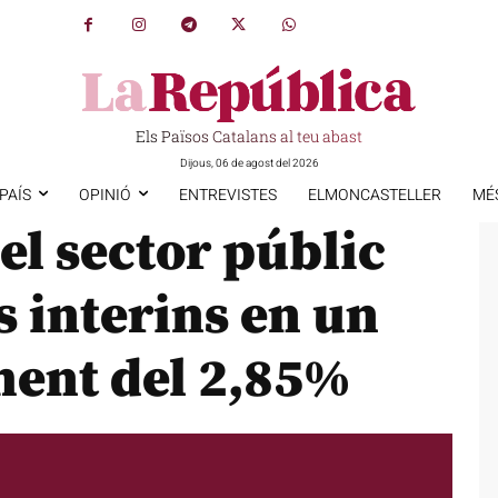
Els Països Catalans al teu abast
Dijous, 06 de agost del 2026
PAÍS
OPINIÓ
ENTREVISTES
ELMONCASTELLER
MÉ
el sector públic
s interins en un
ment del 2,85%