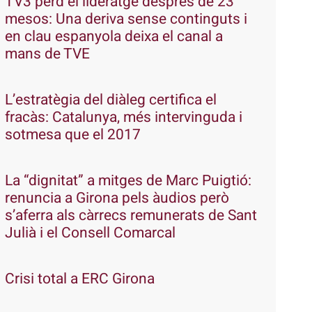
TV3 perd el lideratge després de 23
mesos: Una deriva sense continguts i
en clau espanyola deixa el canal a
mans de TVE
L’estratègia del diàleg certifica el
fracàs: Catalunya, més intervinguda i
sotmesa que el 2017
La “dignitat” a mitges de Marc Puigtió:
renuncia a Girona pels àudios però
s’aferra als càrrecs remunerats de Sant
Julià i el Consell Comarcal
Crisi total a ERC Girona