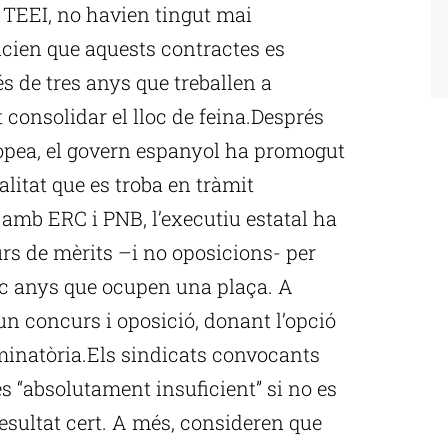
s TEEI, no havien tingut mai
ncien que aquests contractes es
és de tres anys que treballen a
 consolidar el lloc de feina.Després
ropea, el govern espanyol ha promogut
alitat que es troba en tràmit
amb ERC i PNB, l’executiu estatal ha
rs de mèrits –i no oposicions- per
nc anys que ocupen una plaça. A
 un concurs i oposició, donant l’opció
iminatòria.Els sindicats convocants
s “absolutament insuficient” si no es
 resultat cert. A més, consideren que