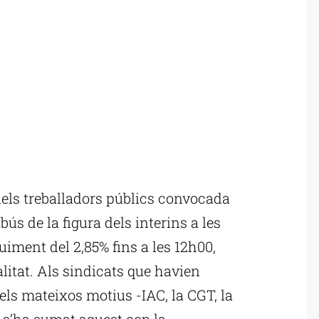
els treballadors públics convocada
ús de la figura dels interins a les
iment del 2,85% fins a les 12h00,
litat. Als sindicats que havien
els mateixos motius -IAC, la CGT, la
, s’ha sumat aquest cop la