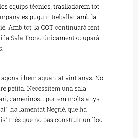
os equips tècnics, traslladarem tot
ompanyies puguin treballar amb la
ié. Amb tot, la COT continuarà fent
i la Sala Trono únicament ocuparà
s.
ublicitat
ragona i hem aguantat vint anys. No
atre petita. Necessitem una sala
nari, camerinos… portem molts anys
al”, ha lamentat Negrié, que ha
ais” més que no pas construir un lloc