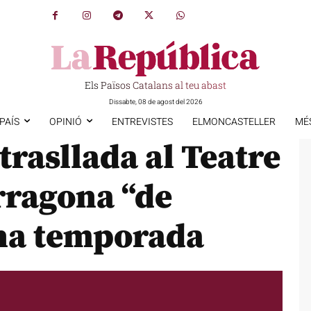
Els Països Catalans al teu abast
Dissabte, 08 de agost del 2026
PAÍS
OPINIÓ
ENTREVISTES
ELMONCASTELLER
MÉ
trasllada al Teatre
ragona “de
na temporada