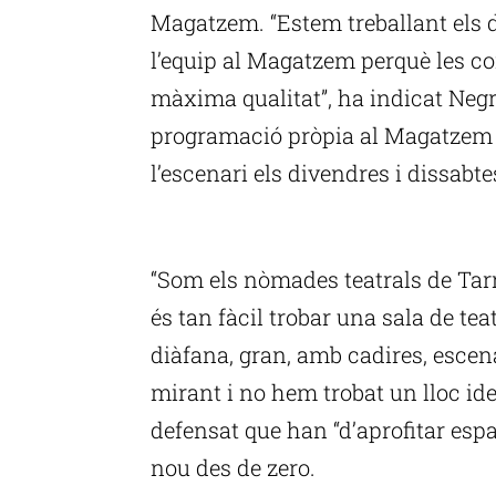
Magatzem. “Estem treballant els d
l’equip al Magatzem perquè les c
màxima qualitat”, ha indicat Negr
programació pròpia al Magatzem 
l’escenari els divendres i dissabte
P
“Som els nòmades teatrals de Tar
és tan fàcil trobar una sala de te
diàfana, gran, amb cadires, esce
mirant i no hem trobat un lloc ide
defensat que han “d’aprofitar esp
nou des de zero.