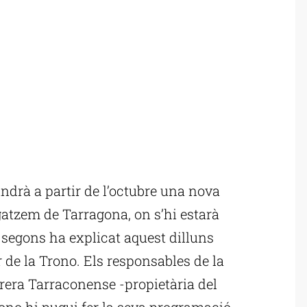
drà a partir de l’octubre una nova
gatzem de Tarragona, on s’hi estarà
segons ha explicat aquest dilluns
 de la Trono. Els responsables de la
rera Tarraconense -propietària del
no hi pugui fer la seva programació