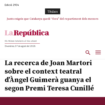
Edició 2934
TItulars
Junts exigeix que Catalunya quedi “fora” del repartiment dels menors
migrants de Ceuta
Els Països Catalans al teu abast
Divendres, 07 de agost del 2026
La recerca de Joan Martori
sobre el context teatral
d’Àngel Guimerà guanya el
segon Premi Teresa Cunillé