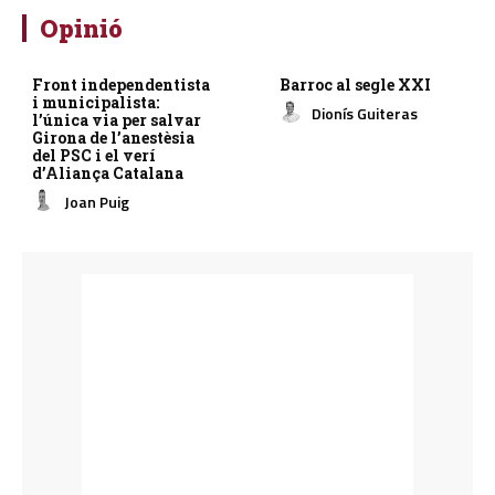
Opinió
Front independentista
Barroc al segle XXI
i municipalista:
Dionís Guiteras
l’única via per salvar
Girona de l’anestèsia
del PSC i el verí
d’Aliança Catalana
Joan Puig