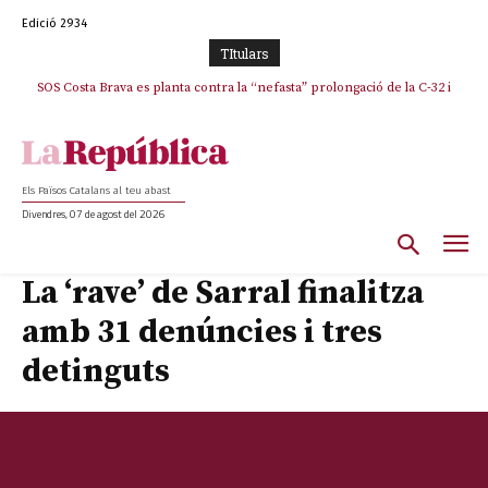
Edició 2934
TItulars
SOS Costa Brava es planta contra la “nefasta” prolongació de la C-32 i
n’exigeix la retirada immediata
Els Països Catalans al teu abast
Divendres, 07 de agost del 2026
La ‘rave’ de Sarral finalitza
amb 31 denúncies i tres
detinguts