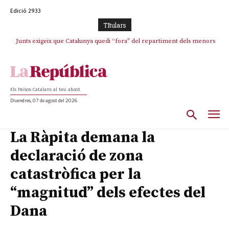
Edició 2933
TItulars
Junts exigeix que Catalunya quedi “fora” del repartiment dels menors
migrants de Ceuta
Els Països Catalans al teu abast
Divendres, 07 de agost del 2026
La Ràpita demana la
declaració de zona
catastròfica per la
“magnitud” dels efectes del
Dana