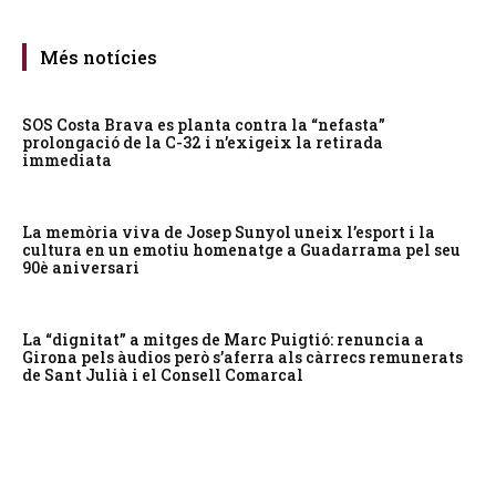
Més notícies
SOS Costa Brava es planta contra la “nefasta”
prolongació de la C-32 i n’exigeix la retirada
immediata
La memòria viva de Josep Sunyol uneix l’esport i la
cultura en un emotiu homenatge a Guadarrama pel seu
90è aniversari
La “dignitat” a mitges de Marc Puigtió: renuncia a
Girona pels àudios però s’aferra als càrrecs remunerats
de Sant Julià i el Consell Comarcal