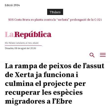
Edició 2934
TItulars
SOS Costa Brava es planta contra la “nefasta” prolongació de la C-32 i
n’exigeix la retirada immediata
Els Països Catalans al teu abast
Dissabte, 08 de agost del 2026
La rampa de peixos de l’assut
de Xerta ja funciona i
culmina el projecte per
recuperar les espècies
migradores a l’Ebre