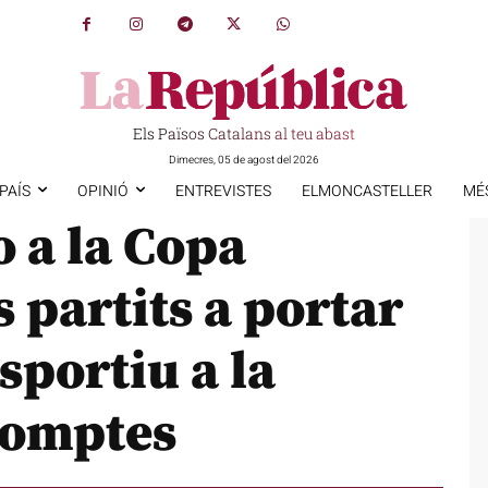
Els Països Catalans al teu abast
Dimecres, 05 de agost del 2026
PAÍS
OPINIÓ
ENTREVISTES
ELMONCASTELLER
MÉ
 a la Copa
 partits a portar
sportiu a la
Comptes