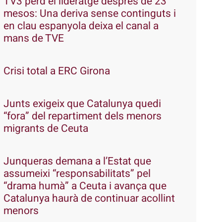
TV3 perd el lideratge després de 23
mesos: Una deriva sense continguts i
en clau espanyola deixa el canal a
mans de TVE
Crisi total a ERC Girona
Junts exigeix que Catalunya quedi
“fora” del repartiment dels menors
migrants de Ceuta
Junqueras demana a l’Estat que
assumeixi “responsabilitats” pel
“drama humà” a Ceuta i avança que
Catalunya haurà de continuar acollint
menors