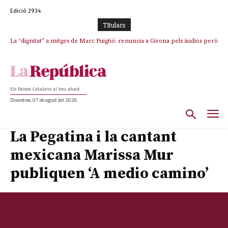
Edició 2934
TItulars
La “dignitat” a mitges de Marc Puigtió: renuncia a Girona pels àudios però
s’aferra als càrrecs remunerats de Sant Julià i el Consell Comarcal
Els Països Catalans al teu abast
Divendres, 07 de agost del 2026
La Pegatina i la cantant
mexicana Marissa Mur
publiquen ‘A medio camino’