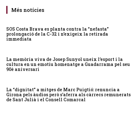
Més notícies
SOS Costa Brava es planta contra la “nefasta”
prolongació de la C-32 i n’exigeix la retirada
immediata
La memòria viva de Josep Sunyol uneix l’esport i la
cultura en un emotiu homenatge a Guadarrama pel seu
90è aniversari
La “dignitat” a mitges de Marc Puigtió: renuncia a
Girona pels àudios però s’aferra als càrrecs remunerats
de Sant Julià i el Consell Comarcal