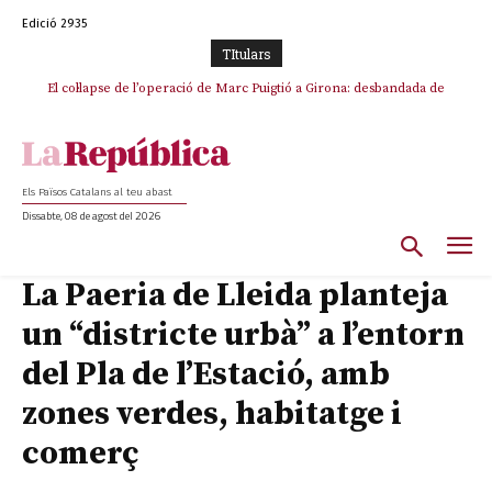
Edició 2935
TItulars
El col·lapse de l’operació de Marc Puigtió a Girona: desbandada de
l’oportunisme i fracàs de ‘Militància Decidim’
Els Països Catalans al teu abast
Dissabte, 08 de agost del 2026
La Paeria de Lleida planteja
un “districte urbà” a l’entorn
del Pla de l’Estació, amb
zones verdes, habitatge i
comerç