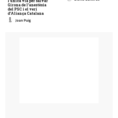
l’única via per salvar
Girona de l’anestèsia
del PSC i el verí
d’Aliança Catalana
Joan Puig