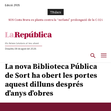
Edició 2935
TItulars
SOS Costa Brava es planta contra la “nefasta” prolongació de la C-32 i
n’exigeix la retirada immediata
Els Països Catalans al teu abast
Dissabte, 08 de agost del 2026
La nova Biblioteca Pública
de Sort ha obert les portes
aquest dilluns després
d’anys d’obres