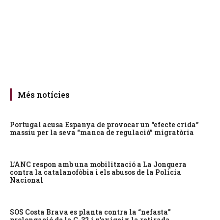
Més notícies
Portugal acusa Espanya de provocar un “efecte crida”
massiu per la seva “manca de regulació” migratòria
L’ANC respon amb una mobilització a La Jonquera
contra la catalanofòbia i els abusos de la Policia
Nacional
SOS Costa Brava es planta contra la “nefasta”
prolongació de la C-32 i n’exigeix la retirada