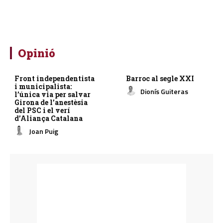
Opinió
Front independentista
Barroc al segle XXI
i municipalista:
Dionís Guiteras
l’única via per salvar
Girona de l’anestèsia
del PSC i el verí
d’Aliança Catalana
Joan Puig