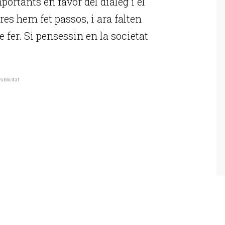
portants en favor del diàleg i el
es hem fet passos, i ara falten
de fer. Si pensessin en la societat
ublicitat