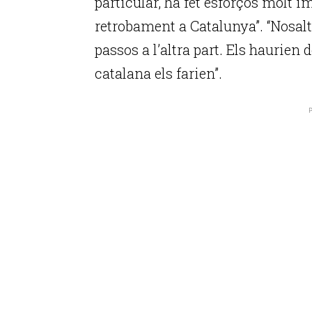
particular, ha fet esforços molt im
retrobament a Catalunya”. “Nosaltr
passos a l’altra part. Els haurien 
catalana els farien”.
P