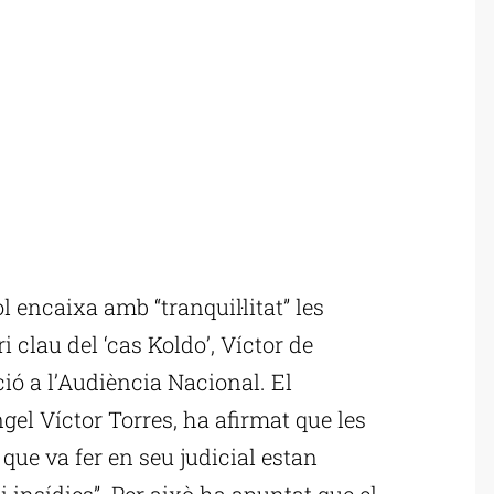
encaixa amb “tranquil·litat” les
 clau del ‘cas Koldo’, Víctor de
ió a l’Audiència Nacional. El
ngel Víctor Torres, ha afirmat que les
que va fer en seu judicial estan
 insídies”. Per això ha apuntat que el