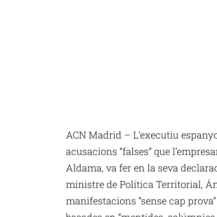
ACN Madrid – L’executiu espanyol 
acusacions “falses” que l’empresari
Aldama, va fer en la seva declarac
ministre de Política Territorial, Á
manifestacions “sense cap prova” 
basades en “mentides, calúmnies i