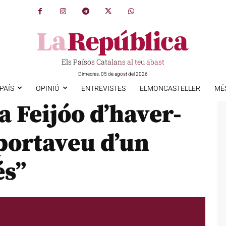
Els Països Catalans al teu abast
Dimecres, 05 de agost del 2026
PAÍS
OPINIÓ
ENTREVISTES
ELMONCASTELLER
MÉ
 Feijóo d’haver-
“portaveu d’un
és”