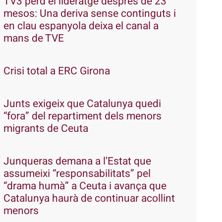
TV3 perd el lideratge després de 23
mesos: Una deriva sense continguts i
en clau espanyola deixa el canal a
mans de TVE
Crisi total a ERC Girona
Junts exigeix que Catalunya quedi
“fora” del repartiment dels menors
migrants de Ceuta
Junqueras demana a l’Estat que
assumeixi “responsabilitats” pel
“drama humà” a Ceuta i avança que
Catalunya haurà de continuar acollint
menors