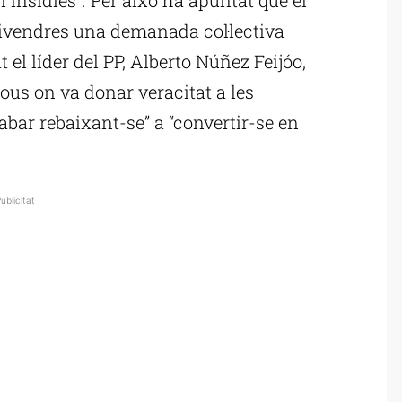
ivendres una demanada col·lectiva
t el líder del PP, Alberto Núñez Feijóo,
ous on va donar veracitat a les
bar rebaixant-se” a “convertir-se en
ublicitat