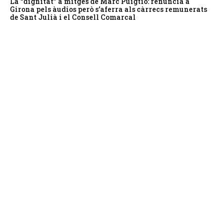
La “dignitat” a mitges de Marc Puigtió: renuncia a
Girona pels àudios però s’aferra als càrrecs remunerats
de Sant Julià i el Consell Comarcal