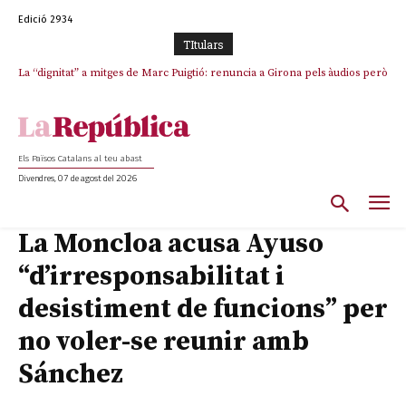
Edició 2934
TItulars
La “dignitat” a mitges de Marc Puigtió: renuncia a Girona pels àudios però
s’aferra als càrrecs remunerats de Sant Julià i el Consell Comarcal
Els Països Catalans al teu abast
Divendres, 07 de agost del 2026
La Moncloa acusa Ayuso
“d’irresponsabilitat i
desistiment de funcions” per
no voler-se reunir amb
Sánchez