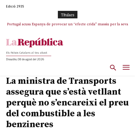
Edició 2935
TItulars
Portugal acusa Espanya de provocar un “efecte crida” massiu per la seva
“manca de regulació” migratòria
Els Països Catalans al teu abast
Dissabte, 08 de agost del 2026
La ministra de Transports
assegura que s’està vetllant
perquè no s’encareixi el preu
del combustible a les
benzineres