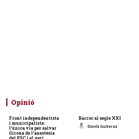
Opinió
Front independentista
Barroc al segle XXI
i municipalista:
Dionís Guiteras
l’única via per salvar
Girona de l’anestèsia
del PSC i el verí