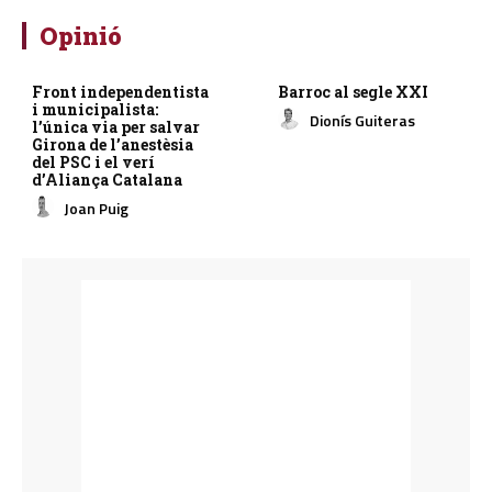
Opinió
Front independentista
Barroc al segle XXI
i municipalista:
Dionís Guiteras
l’única via per salvar
Girona de l’anestèsia
del PSC i el verí
d’Aliança Catalana
Joan Puig