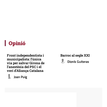
Opinió
Front independentista i
Barroc al segle XXI
municipalista: l’única
Dionís Guiteras
via per salvar Girona de
l’anestèsia del PSC i el
verí d’Aliança Catalana
Joan Puig