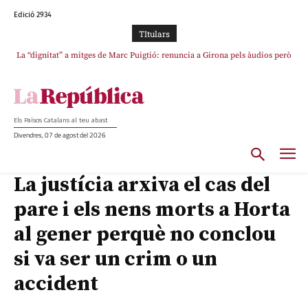
Edició 2934
TItulars
Junts exigeix que Catalunya quedi “fora” del repartiment dels menors
migrants de Ceuta
Els Països Catalans al teu abast
Divendres, 07 de agost del 2026
La justícia arxiva el cas del
pare i els nens morts a Horta
al gener perquè no conclou
si va ser un crim o un
accident