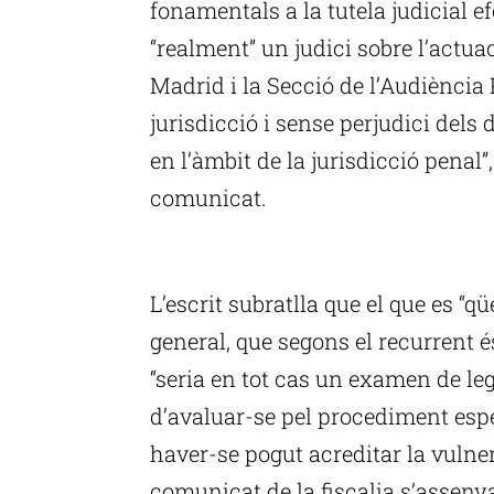
fonamentals a la tutela judicial ef
“realment” un judici sobre l’actuac
Madrid i la Secció de l’Audiència 
jurisdicció i sense perjudici dels 
en l’àmbit de la jurisdicció pena
comunicat.
P
L’escrit subratlla que el que es “qü
general, que segons el recurrent 
“seria en tot cas un examen de leg
d’avaluar-se pel procediment esp
haver-se pogut acreditar la vulnera
comunicat de la fiscalia s’assenyal