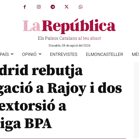
Els Països Catalans al teu abast
Dissabte, 08 de agost del 2026
PAÍS
OPINIÓ
ENTREVISTES
ELMONCASTELLER
MÉ
adrid rebutja
gació a Rajoy i dos
extorsió a
tiga BPA