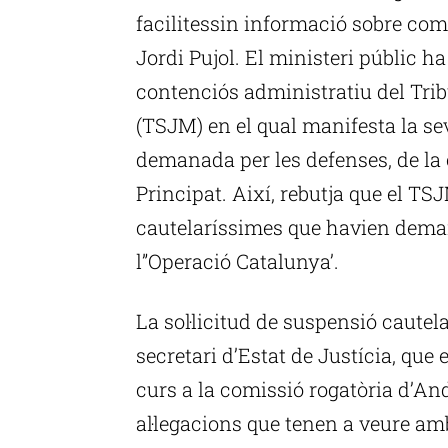
facilitessin informació sobre com
Jordi Pujol. El ministeri públic ha
contenciós administratiu del Tri
(TSJM) en el qual manifesta la sev
demanada per les defenses, de la
Principat. Així, rebutja que el T
cautelaríssimes que havien deman
l”Operació Catalunya’.
La sol·licitud de suspensió cautela
secretari d’Estat de Justícia, que
curs a la comissió rogatòria d’Ando
al·legacions que tenen a veure am