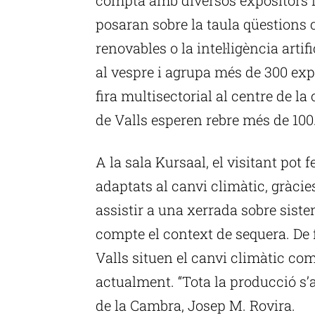
posaran sobre la taula qüestions 
renovables o la intel·ligència artif
al vespre i agrupa més de 300 expo
fira multisectorial al centre de l
de Valls esperen rebre més de 100.
A la sala Kursaal, el visitant pot f
adaptats al canvi climàtic, gràcie
assistir a una xerrada sobre siste
compte el context de sequera. De 
Valls situen el canvi climàtic com
actualment. “Tota la producció s’a
de la Cambra, Josep M. Rovira.