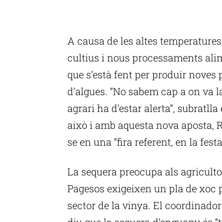
P
A causa de les altes temperatures
cultius i nous processaments ali
que s’està fent per produir noves 
d’algues. “No sabem cap a on va l
agrari ha d’estar alerta”, subratlla
això i amb aquesta nova aposta, R
se en una “fira referent, en la fes
La sequera preocupa als agricultor
Pagesos exigeixen un pla de xoc pe
sector de la vinya. El coordinado
diu que la sequera d’enguany és “