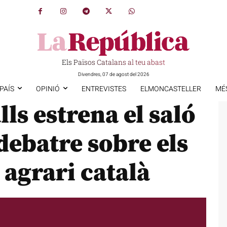
Els Països Catalans al teu abast
Divendres, 07 de agost del 2026
PAÍS
OPINIÓ
ENTREVISTES
ELMONCASTELLER
MÉ
lls estrena el saló
ebatre sobre els
 agrari català