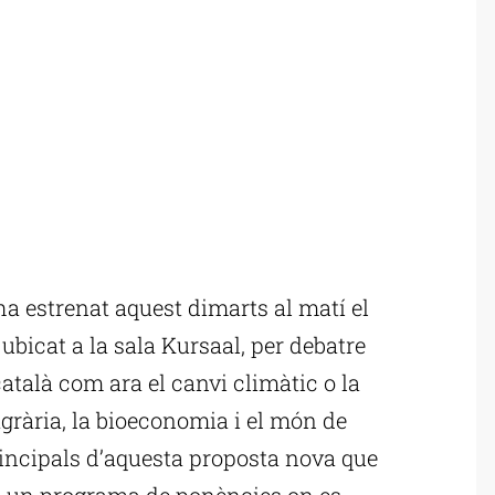
ha estrenat aquest dimarts al matí el
ubicat a la sala Kursaal, per debatre
català com ara el canvi climàtic o la
grària, la bioeconomia i el món de
principals d’aquesta proposta nova que
i un programa de ponències on es