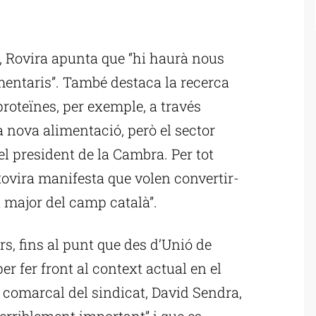
ublicitat
, Rovira apunta que “hi haurà nous
mentaris”. També destaca la recerca
proteïnes, per exemple, a través
a nova alimentació, però el sector
 el president de la Cambra. Per tot
ovira manifesta que volen convertir-
ta major del camp català”.
s, fins al punt que des d’Unió de
r fer front al context actual en el
r comarcal del sindicat, David Sendra,
terriblement important” i que es