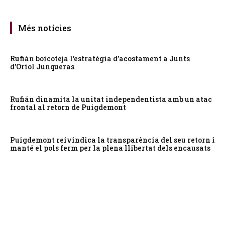
Més notícies
Rufián boicoteja l’estratègia d’acostament a Junts
d’Oriol Junqueras
Rufián dinamita la unitat independentista amb un atac
frontal al retorn de Puigdemont
Puigdemont reivindica la transparència del seu retorn i
manté el pols ferm per la plena llibertat dels encausats