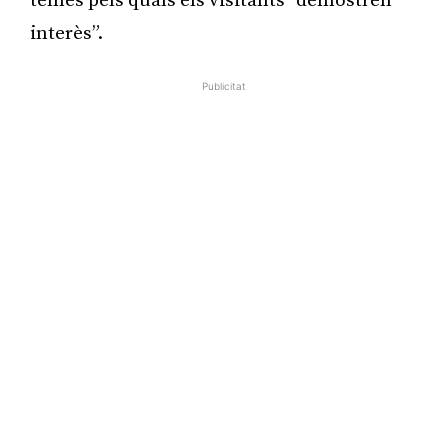
temes pels quals els visitants “demostren
interès”.
Publicitat