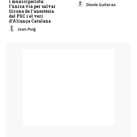
i municipalista:
Dionís Guiteras
l’única via per salvar
Girona de l’anestèsia
del PSC i el verí
d’Aliança Catalana
Joan Puig