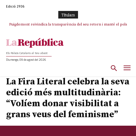
Edició 2936
TItulars
Puigdemont reivindica la transparència del seu retorn i manté el pols
Portugal acusa Espanya de provocar un “efecte crida” massiu per la seva
ferm per la plena llibertat dels encausats
“manca de regulació” migratòria
Els Països Catalans al teu abast
Diumenge, 09 de agost del 2026
La Fira Literal celebra la seva
edició més multitudinària:
“Volíem donar visibilitat a
grans veus del feminisme”