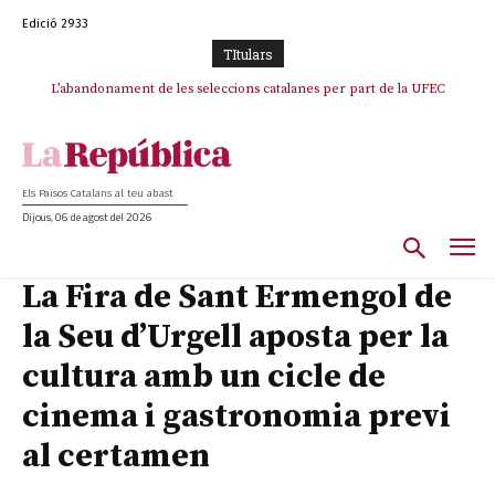
Edició 2933
TItulars
L’abandonament de les seleccions catalanes per part de la UFEC
espanyolitza l’esport del país
Els Països Catalans al teu abast
Dijous, 06 de agost del 2026
La Fira de Sant Ermengol de
la Seu d’Urgell aposta per la
cultura amb un cicle de
cinema i gastronomia previ
al certamen