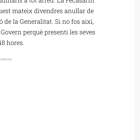
est mateix divendres anul·lar de
de la Generalitat. Si no fos així,
 Govern perquè presenti les seves
48 hores.
ublicitat