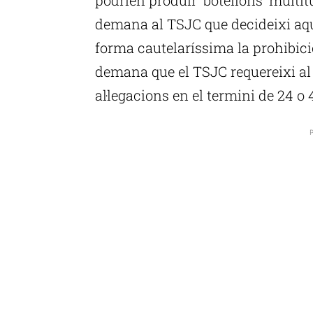
demana al TSJC que decideixi aqu
forma cautelaríssima la prohibició 
demana que el TSJC requereixi al
al·legacions en el termini de 24 o 
P