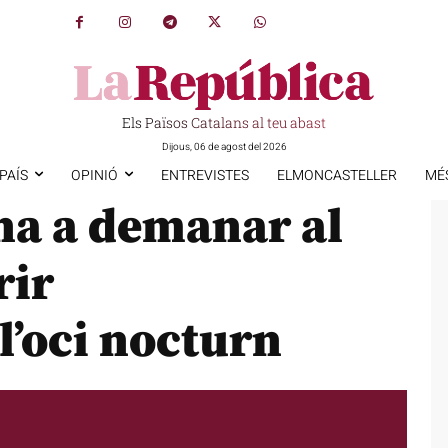
Els Països Catalans al teu abast
Dijous, 06 de agost del 2026
PAÍS
OPINIÓ
ENTREVISTES
ELMONCASTELLER
MÉ
na a demanar al
rir
’oci nocturn