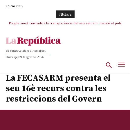
Edició 2935
TItulars
Puigdemont reivindica la transparència del seu retorn i manté el pols
ferm per la plena llibertat dels encausats
Els Països Catalans al teu abast
Diumenge, 09 de agost del 2026
La FECASARM presenta el
seu 16è recurs contra les
restriccions del Govern