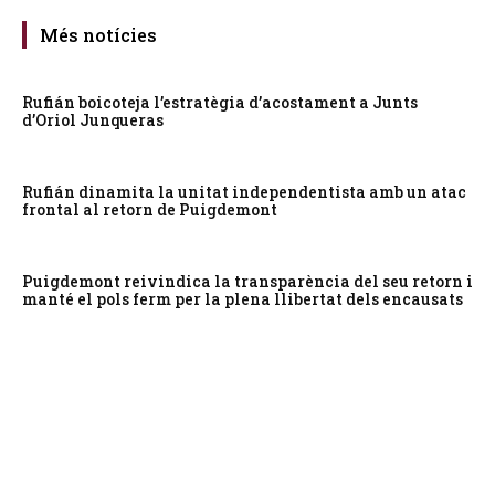
Més notícies
Rufián boicoteja l’estratègia d’acostament a Junts
d’Oriol Junqueras
Rufián dinamita la unitat independentista amb un atac
frontal al retorn de Puigdemont
Puigdemont reivindica la transparència del seu retorn i
manté el pols ferm per la plena llibertat dels encausats