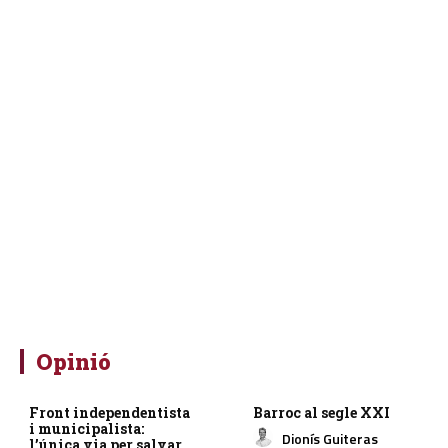
Opinió
Front independentista
Barroc al segle XXI
i municipalista:
Dionís Guiteras
l’única via per salvar