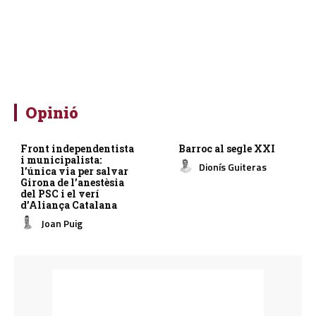
Opinió
Front independentista
Barroc al segle XXI
i municipalista:
Dionís Guiteras
l’única via per salvar
Girona de l’anestèsia
del PSC i el verí
d’Aliança Catalana
Joan Puig