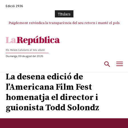
Edició 2936
TItulars
Puigdemont reivindica la transparència del seu retorn i manté el pols
Portugal acusa Espanya de provocar un “efecte crida” massiu per la seva
ferm per la plena llibertat dels encausats
“manca de regulació” migratòria
Els Països Catalans al teu abast
Diumenge, 09 de agost del 2026
La desena edició de
l’Americana Film Fest
homenatja el director i
guionista Todd Solondz