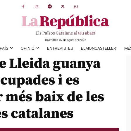
Els Països Catalans al teu abast
Divendres, 07 de agost del 2026
PAÍS
OPINIÓ
ENTREVISTES
ELMONCASTELLER
MÉ
e Lleida guanya
cupades i es
 més baix de les
s catalanes