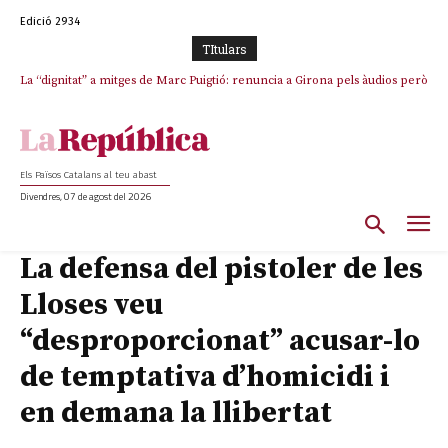
Edició 2934
TItulars
La “dignitat” a mitges de Marc Puigtió: renuncia a Girona pels àudios però
Junts exigeix que Catalunya quedi “fora” del repartiment dels menors
s’aferra als càrrecs remunerats de Sant Julià i el Consell Comarcal
migrants de Ceuta
Els Països Catalans al teu abast
Divendres, 07 de agost del 2026
La defensa del pistoler de les
Lloses veu
“desproporcionat” acusar-lo
de temptativa d’homicidi i
en demana la llibertat