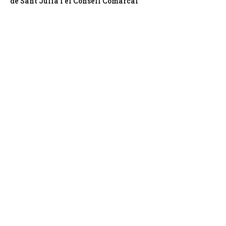
de Sant Julià i el Consell Comarcal