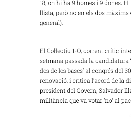
18, on hi ha 9 homes i 9 dones. Hi 
llista, però no en els dos màxims 
general).
P
El Col·lectiu 1-O, corrent crític in
setmana passada la candidatura
des de les bases’ al congrés del 
renovació, i critica l’acord de la 
president del Govern, Salvador Illa
militància que va votar ‘no’ al pa
P