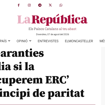
Els Països Catalans al teu abast
Divendres, 07 de agost del 2026
PAÍS
OPINIÓ
ENTREVISTES
ELMONCASTELLER
MÉ
Garanties
a si la
cuperem ERC’
incipi de paritat