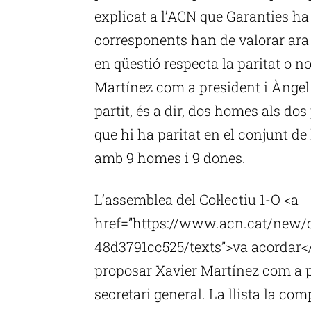
explicat a l’ACN que Garanties ha r
corresponents han de valorar ara si
en qüestió respecta la paritat o 
Martínez com a president i Àngel 
partit, és a dir, dos homes als dos
que hi ha paritat en el conjunt de 
amb 9 homes i 9 dones.
L’assemblea del Col·lectiu 1-O <a
href=”https://www.acn.cat/new
48d3791cc525/texts”>va acordar</
proposar Xavier Martínez com a p
secretari general. La llista la co