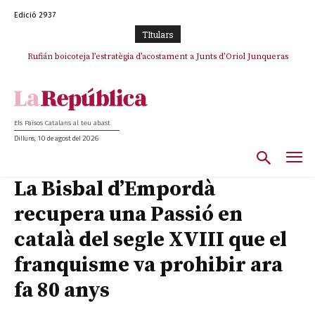
Edició 2937
TItulars
Rufián boicoteja l’estratègia d’acostament a Junts d’Oriol Junqueras
Rufián dinamita la unitat independentista amb un atac frontal al retorn
de Puigdemont
Els Països Catalans al teu abast
Dilluns, 10 de agost del 2026
La Bisbal d’Empordà
recupera una Passió en
català del segle XVIII que el
franquisme va prohibir ara
fa 80 anys