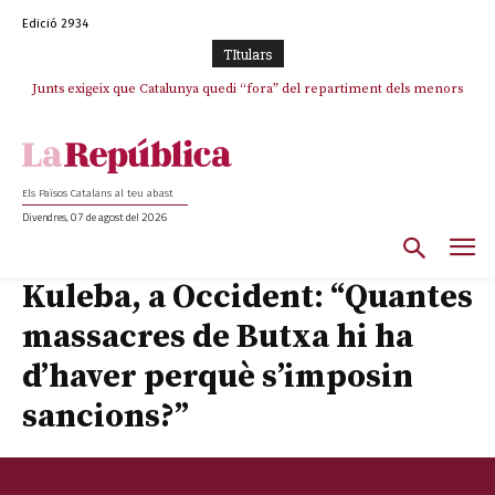
Edició 2934
TItulars
Junts exigeix que Catalunya quedi “fora” del repartiment dels menors
migrants de Ceuta
Els Països Catalans al teu abast
Divendres, 07 de agost del 2026
Kuleba, a Occident: “Quantes
massacres de Butxa hi ha
d’haver perquè s’imposin
sancions?”