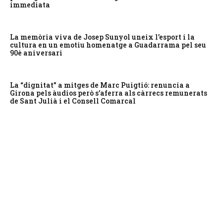
immediata
La memòria viva de Josep Sunyol uneix l’esport i la
cultura en un emotiu homenatge a Guadarrama pel seu
90è aniversari
La “dignitat” a mitges de Marc Puigtió: renuncia a
Girona pels àudios però s’aferra als càrrecs remunerats
de Sant Julià i el Consell Comarcal