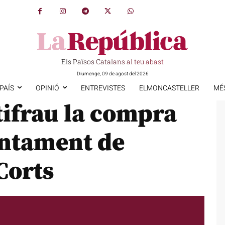
Els Països Catalans al teu abast
Diumenge, 09 de agost del 2026
PAÍS
OPINIÓ
ENTREVISTES
ELMONCASTELLER
MÉ
tifrau la compra
juntament de
Corts