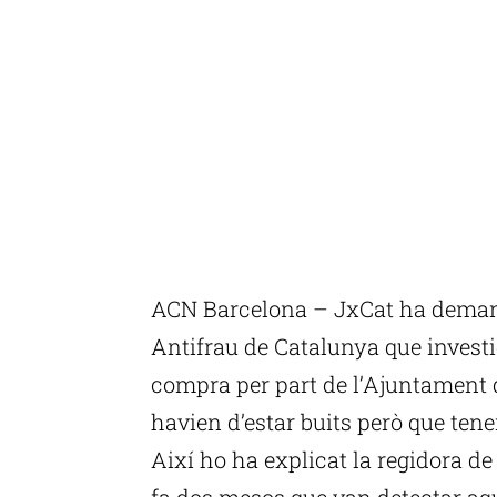
ACN Barcelona – JxCat ha demana
Antifrau de Catalunya que investig
compra per part de l’Ajuntament
havien d’estar buits però que ten
Així ho ha explicat la regidora de
fa dos mesos que van detectar aq