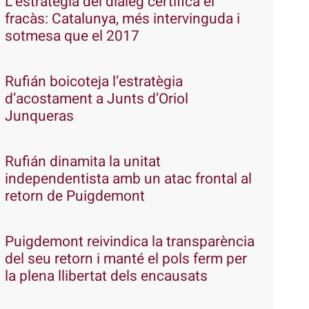
L’estratègia del diàleg certifica el
fracàs: Catalunya, més intervinguda i
sotmesa que el 2017
Rufián boicoteja l’estratègia
d’acostament a Junts d’Oriol
Junqueras
Rufián dinamita la unitat
independentista amb un atac frontal al
retorn de Puigdemont
Puigdemont reivindica la transparència
del seu retorn i manté el pols ferm per
la plena llibertat dels encausats