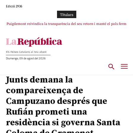
Edició 2936
TItulars
Puigdemont reivindica la transparència del seu retorn i manté el pols ferm
per la plena llibertat dels encausats
Els Països Catalans al teu abast
Diumenge, 09 de agost del 2026
Junts demana la
compareixença de
Campuzano després que
Rufián prometi una
residència si governa Santa