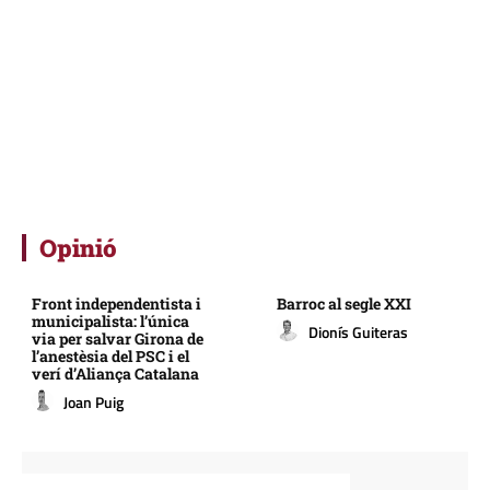
Opinió
Front independentista i
Barroc al segle XXI
municipalista: l’única
Dionís Guiteras
via per salvar Girona de
l’anestèsia del PSC i el
verí d’Aliança Catalana
Joan Puig