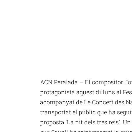
ACN Peralada – El compositor Jord
protagonista aquest dilluns al Fes
acompanyat de Le Concert des Nati
transportat el públic que ha seguit
proposta ‘La nit dels tres reis’. U
que Savall ha reinterpretat la mús