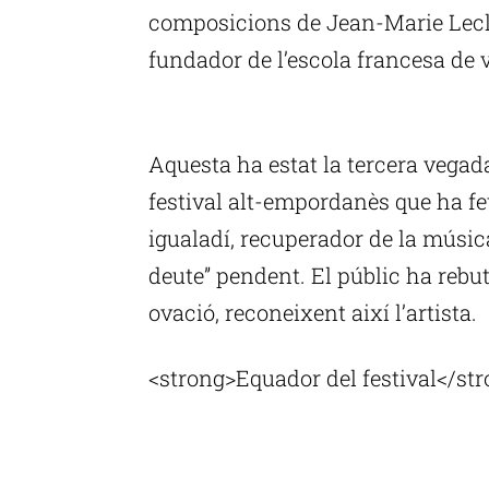
composicions de Jean-Marie Leclair
fundador de l’escola francesa de v
P
Aquesta ha estat la tercera vegad
festival alt-empordanès que ha fet
igualadí, recuperador de la música
deute” pendent. El públic ha reb
ovació, reconeixent així l’artista.
<strong>Equador del festival</st