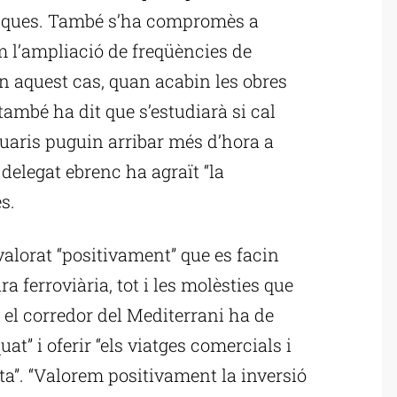
enques. També s’ha compromès a
m l’ampliació de freqüències de
en aquest cas, quan acabin les obres
també ha dit que s’estudiarà si cal
suaris puguin arribar més d’hora a
delegat ebrenc ha agraït “la
s.
valorat “positivament” que es facin
ra ferroviària, tot i les molèsties que
 el corredor del Mediterrani ha de
t” i oferir “els viatges comercials i
ta”. “Valorem positivament la inversió