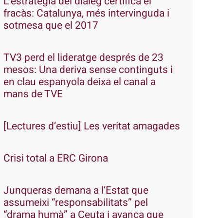
L’estratègia del diàleg certifica el
fracàs: Catalunya, més intervinguda i
sotmesa que el 2017
TV3 perd el lideratge després de 23
mesos: Una deriva sense continguts i
en clau espanyola deixa el canal a
mans de TVE
[Lectures d’estiu] Les veritat amagades
Crisi total a ERC Girona
Junqueras demana a l’Estat que
assumeixi “responsabilitats” pel
“drama humà” a Ceuta i avança que