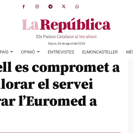
Els Països Catalans al teu abast
Dijous, 06 de agost del 2026
PAÍS
OPINIÓ
ENTREVISTES
ELMONCASTELLER
MÉ
ell es compromet a
lorar el servei
rar l’Euromed a