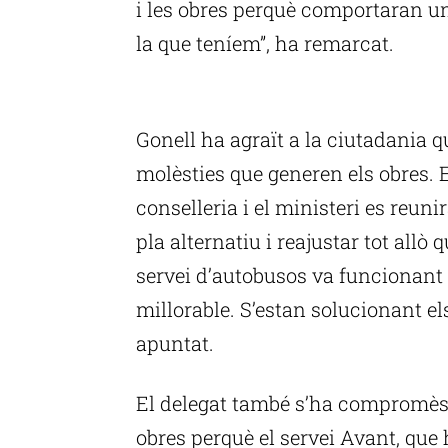
i les obres perquè comportaran u
la que teníem”, ha remarcat.
P
Gonell ha agraït a la ciutadania 
molèsties que generen els obres. 
conselleria i el ministeri es reun
pla alternatiu i reajustar tot allò
servei d’autobusos va funcionant 
millorable. S’estan solucionant el
apuntat.
El delegat també s’ha compromès a
obres perquè el servei Avant, que 