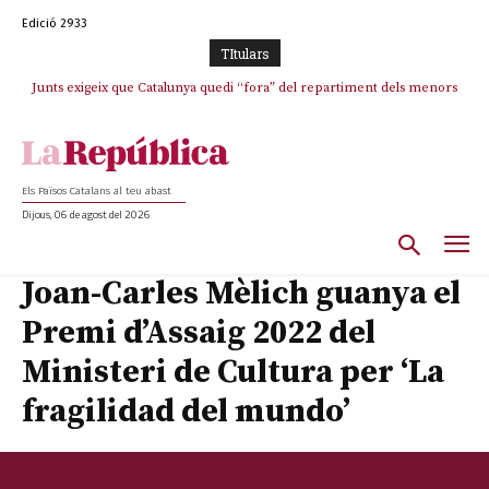
Edició 2933
TItulars
Junts exigeix que Catalunya quedi “fora” del repartiment dels menors
Junqueras demana a l’Estat que assumeixi “responsabilitats” pel “drama
humà” a Ceuta i avança que Catalunya haurà de continuar acollint
migrants de Ceuta
menors
Els Països Catalans al teu abast
Dijous, 06 de agost del 2026
Joan-Carles Mèlich guanya el
Premi d’Assaig 2022 del
Ministeri de Cultura per ‘La
fragilidad del mundo’