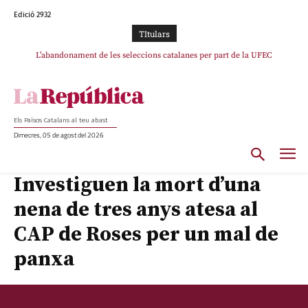
Edició 2932
TItulars
TV3 perd el lideratge després de 23 mesos: Una deriva sense continguts i en
L’abandonament de les seleccions catalanes per part de la UFEC
clau espanyola deixa el canal a mans de TVE
espanyolitza l’esport del país
Els Països Catalans al teu abast
Dimecres, 05 de agost del 2026
Investiguen la mort d’una
nena de tres anys atesa al
CAP de Roses per un mal de
panxa