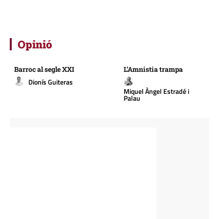
Opinió
Barroc al segle XXI
L’Amnistia trampa
Dionís Guiteras
Miquel Àngel Estradé i
Palau