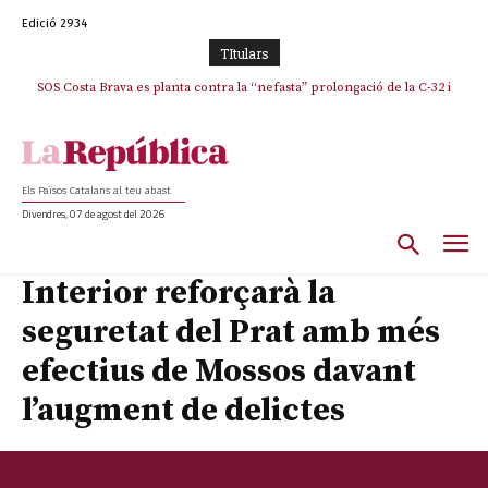
Edició 2934
TItulars
SOS Costa Brava es planta contra la “nefasta” prolongació de la C-32 i
n’exigeix la retirada immediata
Els Països Catalans al teu abast
Divendres, 07 de agost del 2026
Interior reforçarà la
seguretat del Prat amb més
efectius de Mossos davant
l’augment de delictes