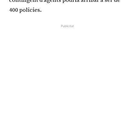
contingent d’agents podria arribar a ser de
400 policies.
Publicitat