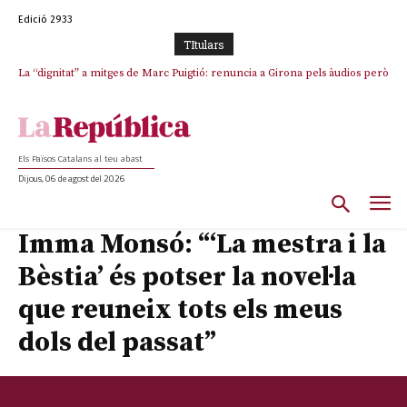
Edició 2933
TItulars
La “dignitat” a mitges de Marc Puigtió: renuncia a Girona pels àudios però
s’aferra als càrrecs remunerats de Sant Julià i el Consell Comarcal
Els Països Catalans al teu abast
Dijous, 06 de agost del 2026
Imma Monsó: “‘La mestra i la
Bèstia’ és potser la novel·la
que reuneix tots els meus
dols del passat”