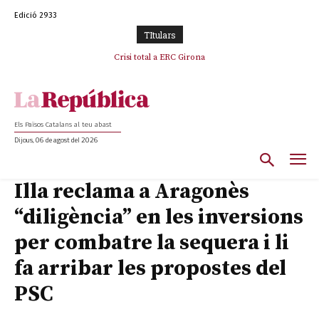
Edició 2933
TItulars
Crisi total a ERC Girona
Els Països Catalans al teu abast
Dijous, 06 de agost del 2026
Illa reclama a Aragonès
“diligència” en les inversions
per combatre la sequera i li
fa arribar les propostes del
PSC