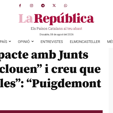
Els Països Catalans al teu abast
Dissabte, 08 de agost del 2026
PAÍS
OPINIÓ
ENTREVISTES
ELMONCASTELLER
MÉ
 pacte amb Junts
clouen” i creu que
les”: “Puigdemont