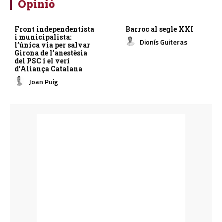
Opinió
Front independentista
Barroc al segle XXI
i municipalista:
Dionís Guiteras
l’única via per salvar
Girona de l’anestèsia
del PSC i el verí
d’Aliança Catalana
Joan Puig