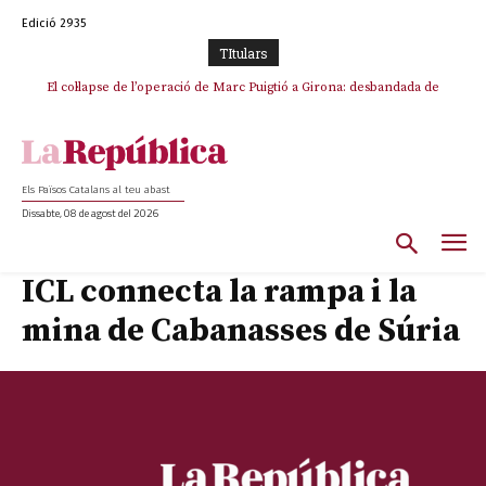
Edició 2935
TItulars
El col·lapse de l’operació de Marc Puigtió a Girona: desbandada de
l’oportunisme i fracàs de ‘Militància Decidim’
Els Països Catalans al teu abast
Dissabte, 08 de agost del 2026
ICL connecta la rampa i la
mina de Cabanasses de Súria