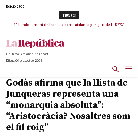
Edició 2933
TItulars
TV3 perd el lideratge després de 23 mesos: Una deriva sense continguts i
L’abandonament de les seleccions catalanes per part de la UFEC
en clau espanyola deixa el canal a mans de TVE
espanyolitza l’esport del país
Els Països Catalans al teu abast
Dijous, 06 de agost del 2026
Godàs afirma que la llista de
Junqueras representa una
“monarquia absoluta”:
“Aristocràcia? Nosaltres som
el fil roig”