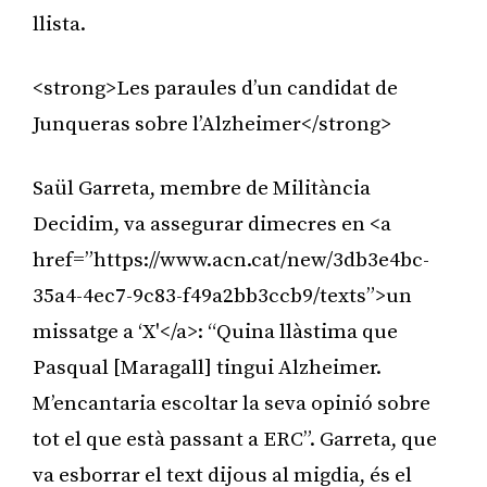
llista.
<strong>Les paraules d’un candidat de
Junqueras sobre l’Alzheimer</strong>
Saül Garreta, membre de Militància
Decidim, va assegurar dimecres en <a
href=”https://www.acn.cat/new/3db3e4bc-
35a4-4ec7-9c83-f49a2bb3ccb9/texts”>un
missatge a ‘X'</a>: “Quina llàstima que
Pasqual [Maragall] tingui Alzheimer.
M’encantaria escoltar la seva opinió sobre
tot el que està passant a ERC”. Garreta, que
va esborrar el text dijous al migdia, és el