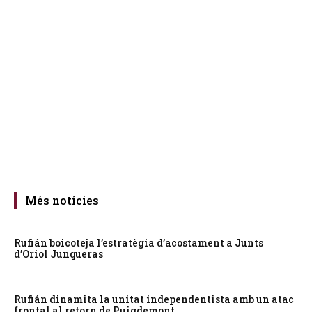
Més notícies
Rufián boicoteja l’estratègia d’acostament a Junts
d’Oriol Junqueras
Rufián dinamita la unitat independentista amb un atac
frontal al retorn de Puigdemont