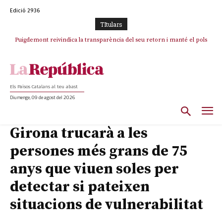
Edició 2936
TItulars
Puigdemont reivindica la transparència del seu retorn i manté el pols
ferm per la plena llibertat dels encausats
Els Països Catalans al teu abast
Diumenge, 09 de agost del 2026
Girona trucarà a les
persones més grans de 75
anys que viuen soles per
detectar si pateixen
situacions de vulnerabilitat