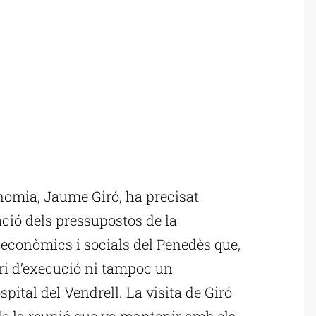
nomia, Jaume Giró, ha precisat
ció dels pressupostos de la
s econòmics i socials del Penedès que,
ri d’execució ni tampoc un
pital del Vendrell. La visita de Giró
e la reunió que va mantenir amb els