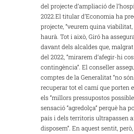
del projecte d’ampliació de l’hos
2022.El titular d’Economia ha prec
projecte, “veurem quina viabilitat
haurà. Tot i això, Giró ha asseg
davant dels alcaldes que, malgrat 
del 2022, “mirarem d’afegir-hi co
contingència”. El conseller assegu
comptes de la Generalitat “no són
recuperar tot el camí que porten e
els “millors pressupostos possible
sensació “agredolça” perquè ha po
país i dels territoris ultrapassen
disposem”. En aquest sentit, però,