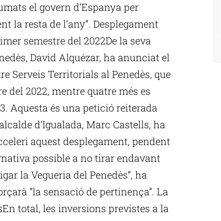
umats el govern d’Espanya per
t la resta de l’any”. Desplegament
primer semestre del 2022De la seva
enedès, David Alquézar, ha anunciat el
 Serveis Territorials al Penedès, que
re del 2022, mentre quatre més es
23. Aquesta és una petició reiterada
 l’alcalde d’Igualada, Marc Castells, ha
acceleri aquest desplegament, pendent
ernativa possible a no tirar endavant
igar la Vegueria del Penedès”, ha
orçarà “la sensació de pertinença”. La
En total, les inversions previstes a la