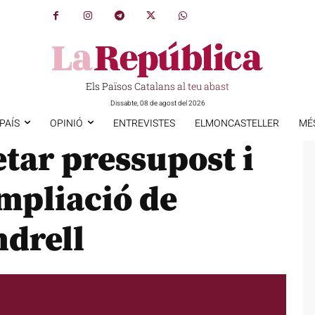
Els Països Catalans al teu abast
Dissabte, 08 de agost del 2026
PAÍS
OPINIÓ
ENTREVISTES
ELMONCASTELLER
MÉ
etar pressupost i
ampliació de
ndrell