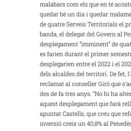
malabars com els que en té acost
quedar bé un dia i quedar malamen
de quatre Serveis Territorials el 
banda, el delegat del Govern al P
desplegament “imminent” de quatre
es farien durant el primer semest
desplegarien entre el 2022 i el 20
dels alcaldes del territori. De fet,
reclamat al conseller Giró que s’
des de fa tres anys. “No hi ha alt
aquest desplegament que farà rell
apuntat Castells, que creu que ref
inversió creix un 40,8% al Penedès