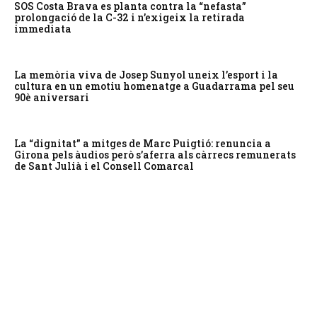
SOS Costa Brava es planta contra la “nefasta”
prolongació de la C-32 i n’exigeix la retirada
immediata
La memòria viva de Josep Sunyol uneix l’esport i la
cultura en un emotiu homenatge a Guadarrama pel seu
90è aniversari
La “dignitat” a mitges de Marc Puigtió: renuncia a
Girona pels àudios però s’aferra als càrrecs remunerats
de Sant Julià i el Consell Comarcal