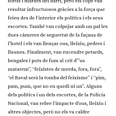
sortís i marxés del barri, però els cops van
resultar infructuosos gràcies a la força que
feien des de l’interior els polítics i els seus
escortes. També van colpejar amb un pal les
dues càmeres de seguretat de la façana de
l’hotel i els van llençar ous, lleixiu, pedres i
llaunes. Finalment, van encendre petards,
bengales i pots de fum al crit d'”us
matarem”, “feixistes de merda, fora, fora”,
“el Raval serà la tomba del feixisme” i “pim,
pam, pum, que no en quedi ni un”. Alguns
dels polítics i un dels escortes, de la Policia
Nacional, van rebre l’impacte d’ous, lleixiu i
altres objectes, però no els va caldre