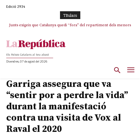
Edició 2934
TItulars
Junts exigeix que Catalunya quedi “fora” del repartiment dels menors
Junqueras demana a l’Estat que assumeixi “responsabilitats” pel “drama
humà” a Ceuta i avança que Catalunya haurà de continuar acollint
migrants de Ceuta
menors
Els Països Catalans al teu abast
Divendres, 07 de agost del 2026
Garriga assegura que va
“sentir por a perdre la vida”
durant la manifestació
contra una visita de Vox al
Raval el 2020