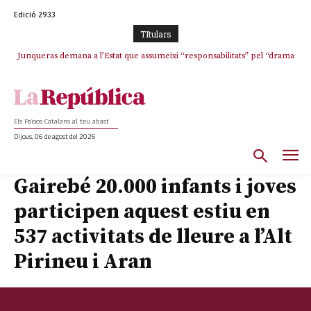
Edició 2933
TItulars
Junqueras demana a l’Estat que assumeixi “responsabilitats” pel “drama
humà” a Ceuta i avança que Catalunya haurà de continuar acollint
menors
Els Països Catalans al teu abast
Dijous, 06 de agost del 2026
Gairebé 20.000 infants i joves
participen aquest estiu en
537 activitats de lleure a l’Alt
Pirineu i Aran