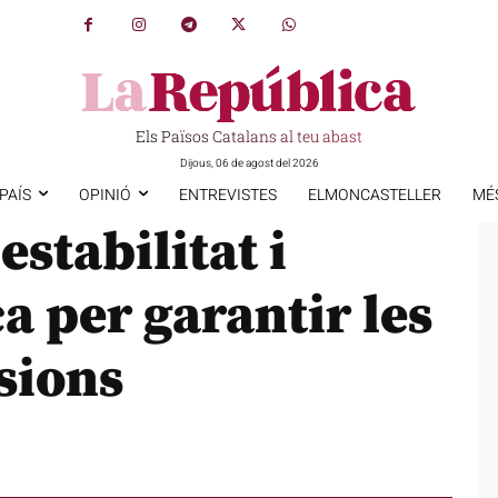
Els Països Catalans al teu abast
Dijous, 06 de agost del 2026
PAÍS
OPINIÓ
ENTREVISTES
ELMONCASTELLER
MÉ
estabilitat i
a per garantir les
isions