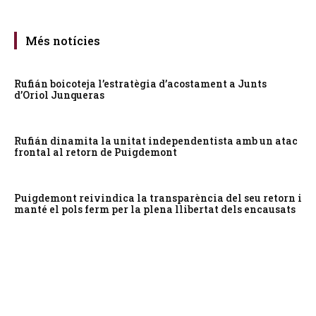
Més notícies
Rufián boicoteja l’estratègia d’acostament a Junts
d’Oriol Junqueras
Rufián dinamita la unitat independentista amb un atac
frontal al retorn de Puigdemont
Puigdemont reivindica la transparència del seu retorn i
manté el pols ferm per la plena llibertat dels encausats