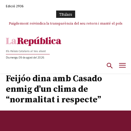
Edició 2936
TItulars
Puigdemont reivindica la transparència del seu retorn i manté el pols
ferm per la plena llibertat dels encausats
Els Països Catalans al teu abast
Diumenge, 09 de agost del 2026
Feijóo dina amb Casado
enmig d’un clima de
“normalitat i respecte”