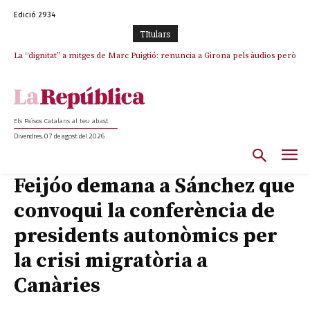
Edició 2934
TItulars
La “dignitat” a mitges de Marc Puigtió: renuncia a Girona pels àudios però
s’aferra als càrrecs remunerats de Sant Julià i el Consell Comarcal
Els Països Catalans al teu abast
Divendres, 07 de agost del 2026
Feijóo demana a Sánchez que
convoqui la conferència de
presidents autonòmics per
la crisi migratòria a
Canàries